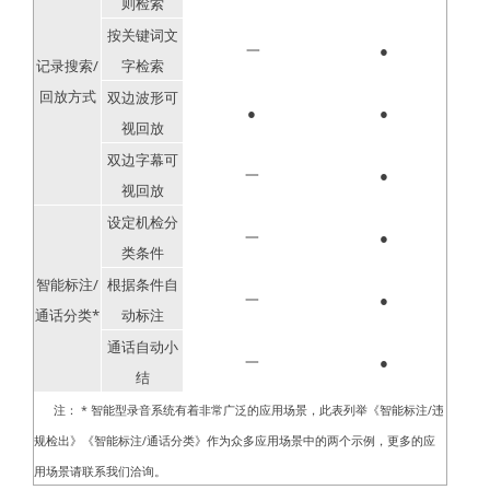
则检索
按关键词文
一
●
记录搜索/
字检索
回放方式
双边波形可
●
●
视回放
双边字幕可
一
●
视回放
设定机检分
一
●
类条件
智能标注/
根据条件自
一
●
通话分类*
动标注
通话自动小
一
●
结
注： * 智能型录音系统有着非常广泛的应用场景，此表列举《智能标注/违
规检出》《智能标注/通话分类》作为众多应用场景中的两个示例，更多的应
用场景请联系我们洽询。