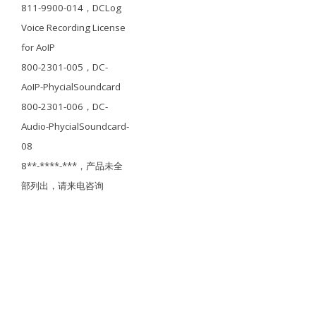
811-9900-014，DCLog
Voice Recording License
for AoIP
800-2301-005，DC-
AoIP-PhycialSoundcard
800-2301-006，DC-
Audio-PhycialSoundcard-
08
8**-****-***，产品未全
部列出，请来电咨询