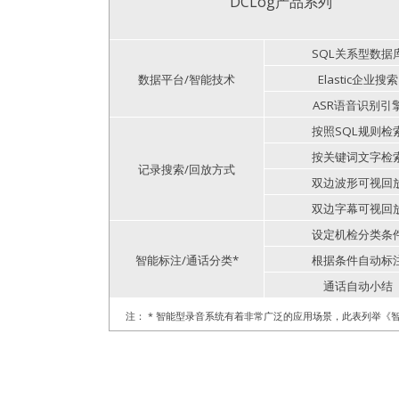
DCLog产品系列
SQL关系型数据
数据平台/智能技术
Elastic企业搜索
ASR语音识别引
按照SQL规则检
按关键词文字检
记录搜索/回放方式
双边波形可视回
双边字幕可视回
设定机检分类条
智能标注/通话分类*
根据条件自动标
通话自动小结
注： * 智能型录音系统有着非常广泛的应用场景，此表列举《