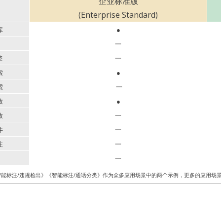
企业标准版
(Enterprise Standard)
库
●
一
擎
一
索
●
索
一
放
●
放
一
件
一
注
一
一
智能标注/违规检出》《智能标注/通话分类》作为众多应用场景中的两个示例，更多的应用场