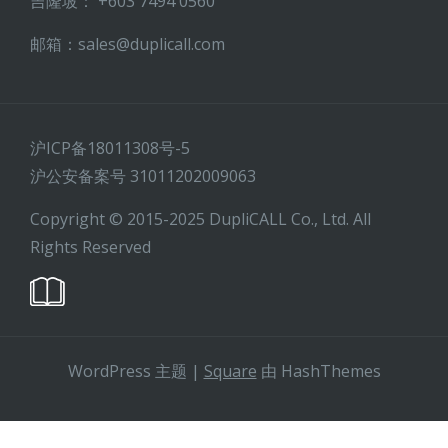
吉隆坡： +603 7494 0560
邮箱：sales@duplicall.com
沪ICP备18011308号-5
沪公安备案号 31011202009063
Copyright © 2015-2025 DupliCALL Co., Ltd. All
Rights Reserved
WordPress 主题
|
Square
由 HashThemes